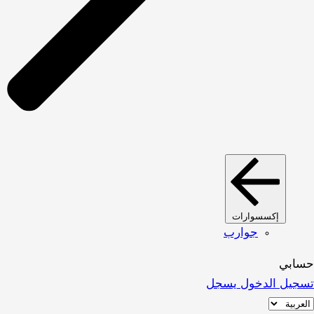
إكسسوارات
جوارب
حسابي
تسجيل الدخول
يسجل