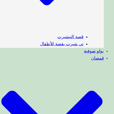
قصة التيشيرت
تي شيرت بقصة للأطفال
بولو صوفية
قمصان