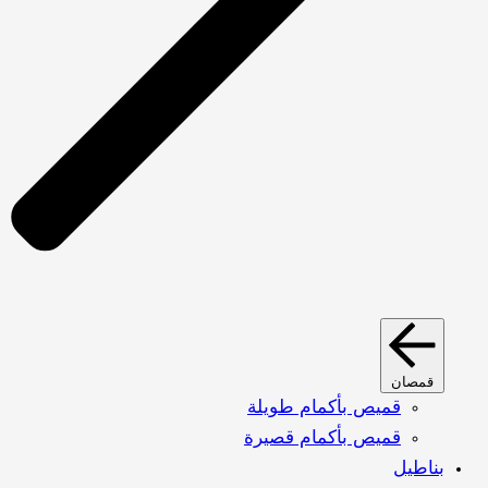
قمصان
قميص بأكمام طويلة
قميص بأكمام قصيرة
بناطيل