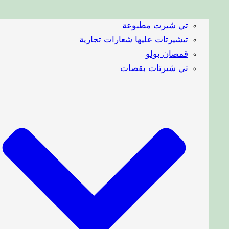
تي شيرت مطبوعة
تيشيرتات عليها شعارات تجارية
قمصان بولو
تي شيرتات بقصات