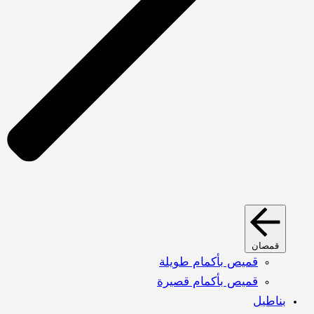
قمصان
قميص بأكمام طويلة
قميص بأكمام قصيرة
بناطيل