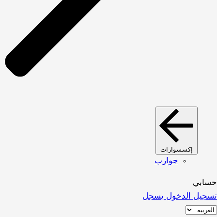
إكسسوارات
جوارب
حسابي
تسجيل الدخول
يسجل