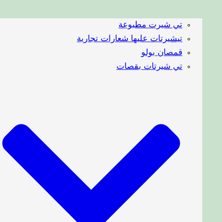
تي شيرت مطبوعة
تيشيرتات عليها شعارات تجارية
قمصان بولو
تي شيرتات بقصات