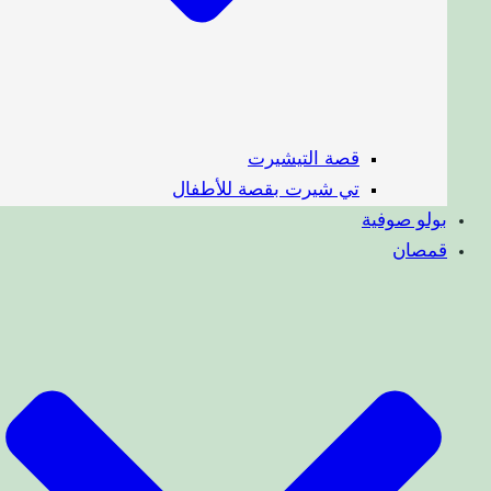
قصة التيشيرت
تي شيرت بقصة للأطفال
بولو صوفية
قمصان