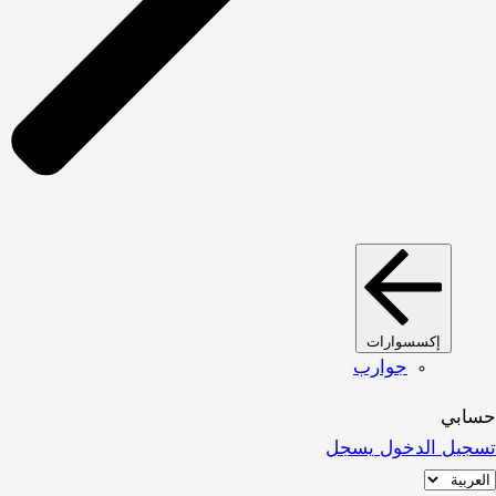
إكسسوارات
جوارب
حسابي
تسجيل الدخول
يسجل