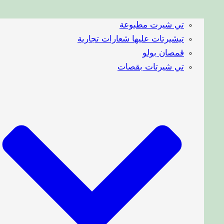
تي شيرت مطبوعة
تيشيرتات عليها شعارات تجارية
قمصان بولو
تي شيرتات بقصات