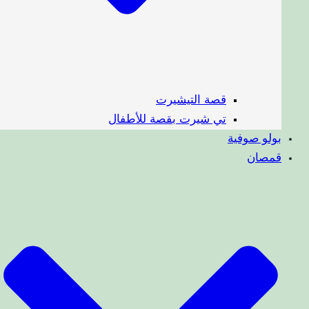
قصة التيشيرت
تي شيرت بقصة للأطفال
بولو صوفية
قمصان