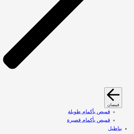
قمصان
قميص بأكمام طويلة
قميص بأكمام قصيرة
بناطيل